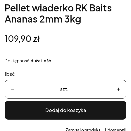
Pellet wiaderko RK Baits
Ananas 2mm 3kg
Cena
109,90 zł
Dostępność:
duża ilość
Ilość
szt.
Dodaj do koszyka
Zapytaj o produkt
Udostępnij