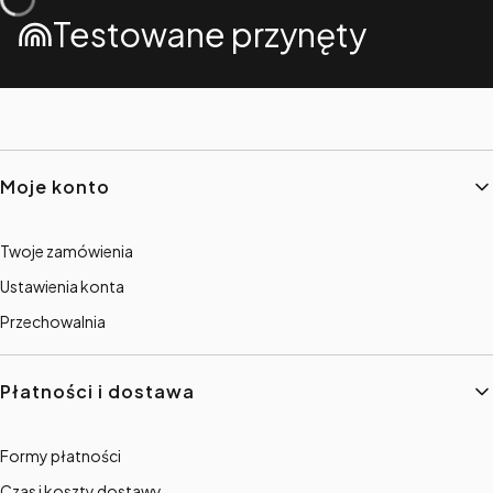
Testowane przynęty
Linki w stopce
Moje konto
Twoje zamówienia
Ustawienia konta
Przechowalnia
Płatności i dostawa
Formy płatności
Czas i koszty dostawy