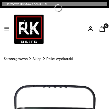
Darmowa dostawa od 300zł.
Produ
Menu
Zaloguj się
Kos
Strona główna
Sklep
Pellet wędkarski