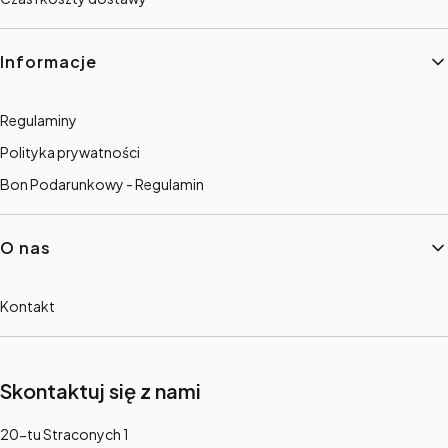
Informacje
Regulaminy
Polityka prywatności
Bon Podarunkowy - Regulamin
O nas
Kontakt
Skontaktuj się z nami
Adres:
20-tu Straconych 1