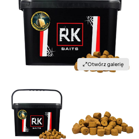
Otwórz galerię