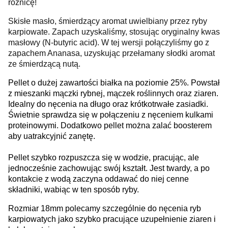
różnicę!
Skisłe masło, śmierdzący aromat uwielbiany przez ryby
karpiowate. Zapach uzyskaliśmy, stosując oryginalny kwas
masłowy (N-butyric acid). W tej wersji połączyliśmy go z
zapachem Ananasa, uzyskując przełamany słodki aromat
ze śmierdzącą nutą.
Pellet o dużej zawartości białka na poziomie 25%. Powstał
z mieszanki mączki rybnej, mączek roślinnych oraz ziaren.
Idealny do nęcenia na długo oraz krótkotrwałe zasiadki.
Świetnie sprawdza się w połączeniu z nęceniem kulkami
proteinowymi. Dodatkowo pellet można zalać boosterem
aby uatrakcyjnić zanętę.
Pellet szybko rozpuszcza się w wodzie, pracując, ale
jednocześnie zachowując swój kształt. Jest twardy, a po
kontakcie z wodą zaczyna oddawać do niej cenne
składniki, wabiąc w ten sposób ryby.
Rozmiar 18mm polecamy szczególnie do nęcenia ryb
karpiowatych jako szybko pracujące uzupełnienie ziaren i