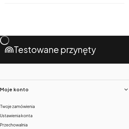
Testowane przynęty
Linki w stopce
Moje konto
Twoje zamówienia
Ustawienia konta
Przechowalnia