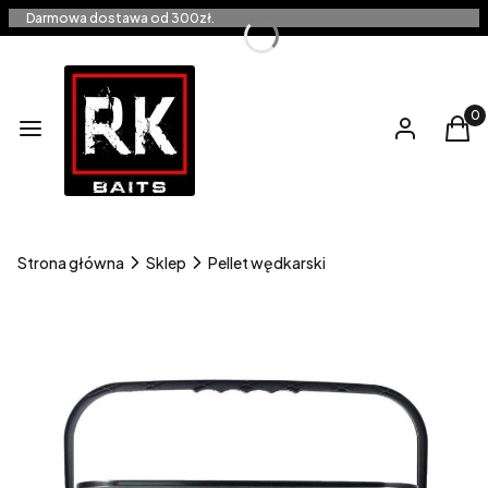
Darmowa dostawa od 300zł.
Produ
Menu
Zaloguj się
Kos
Strona główna
Sklep
Pellet wędkarski