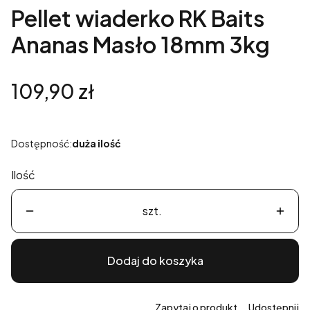
Pellet wiaderko RK Baits
Ananas Masło 18mm 3kg
Cena
109,90 zł
Dostępność:
duża ilość
Ilość
szt.
Dodaj do koszyka
Zapytaj o produkt
Udostępnij