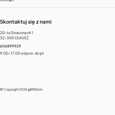
Skontaktuj się z nami
Adres:
20-tu Straconych 1
32-300 OLKUSZ
606899929
9:00-17:00 od pon. do pt.
© Copyright 2026 @RKBaits