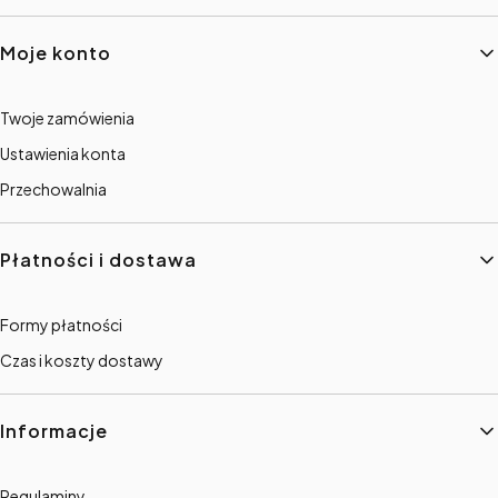
Linki w stopce
Moje konto
Twoje zamówienia
Ustawienia konta
Przechowalnia
Płatności i dostawa
Formy płatności
Czas i koszty dostawy
Informacje
Regulaminy