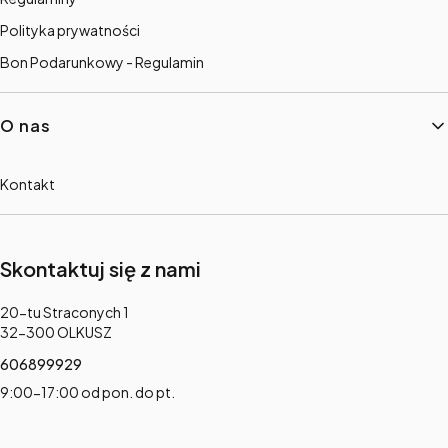
Polityka prywatności
Bon Podarunkowy - Regulamin
O nas
Kontakt
Skontaktuj się z nami
Adres:
20-tu Straconych 1
32-300 OLKUSZ
606899929
9:00-17:00 od pon. do pt.