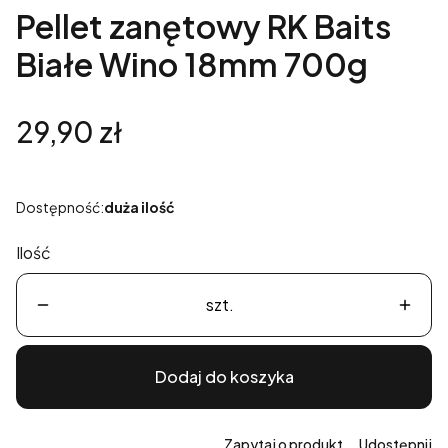
Pellet zanętowy RK Baits
Białe Wino 18mm 700g
Cena
29,90 zł
Dostępność:
duża ilość
Ilość
szt.
Dodaj do koszyka
Zapytaj o produkt
Udostępnij