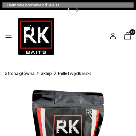
Darmowa dostawa od 300zł.
Produ
Menu
Zaloguj się
Kos
Strona główna
Sklep
Pellet wędkarski