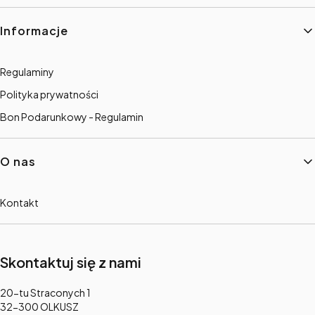
Informacje
Regulaminy
Polityka prywatności
Bon Podarunkowy - Regulamin
O nas
Kontakt
Skontaktuj się z nami
Adres:
20-tu Straconych 1
32-300 OLKUSZ