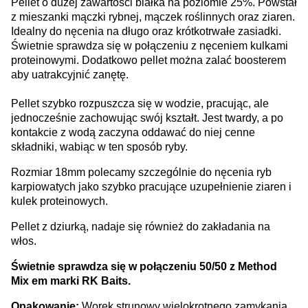
Pellet o dużej zawartości białka na poziomie 25%. Powstał
z mieszanki mączki rybnej, mączek roślinnych oraz ziaren.
Idealny do nęcenia na długo oraz krótkotrwałe zasiadki.
Świetnie sprawdza się w połączeniu z nęceniem kulkami
proteinowymi. Dodatkowo pellet można zalać boosterem
aby uatrakcyjnić zanętę.
Pellet szybko rozpuszcza się w wodzie, pracując, ale
jednocześnie zachowując swój kształt. Jest twardy, a po
kontakcie z wodą zaczyna oddawać do niej cenne
składniki, wabiąc w ten sposób ryby.
Rozmiar 18mm polecamy szczególnie do nęcenia ryb
karpiowatych jako szybko pracujące uzupełnienie ziaren i
kulek proteinowych.
Pellet z dziurką, nadaje się również do zakładania na
włos.
Świetnie sprawdza się w połączeniu 50/50 z Method
Mix em marki RK Baits.
Opakowanie:
Worek strunowy wielokrotnego zamykania