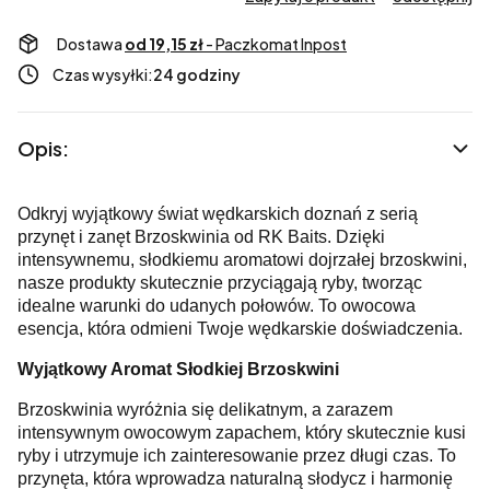
Dostawa
od 19,15 zł
- Paczkomat Inpost
Czas wysyłki:
24 godziny
Opis:
Odkryj wyjątkowy świat wędkarskich doznań z serią
przynęt i zanęt Brzoskwinia od RK Baits. Dzięki
intensywnemu, słodkiemu aromatowi dojrzałej brzoskwini,
nasze produkty skutecznie przyciągają ryby, tworząc
idealne warunki do udanych połowów. To owocowa
esencja, która odmieni Twoje wędkarskie doświadczenia.
Wyjątkowy Aromat Słodkiej Brzoskwini
Brzoskwinia wyróżnia się delikatnym, a zarazem
intensywnym owocowym zapachem, który skutecznie kusi
ryby i utrzymuje ich zainteresowanie przez długi czas. To
przynęta, która wprowadza naturalną słodycz i harmonię