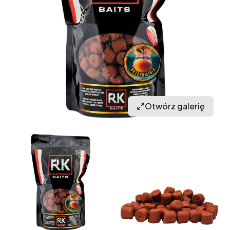
Otwórz galerię