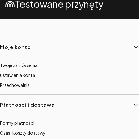
Testowane przynęty
Linki w stopce
Moje konto
Twoje zamówienia
Ustawienia konta
Przechowalnia
Płatności i dostawa
Formy płatności
Czas i koszty dostawy