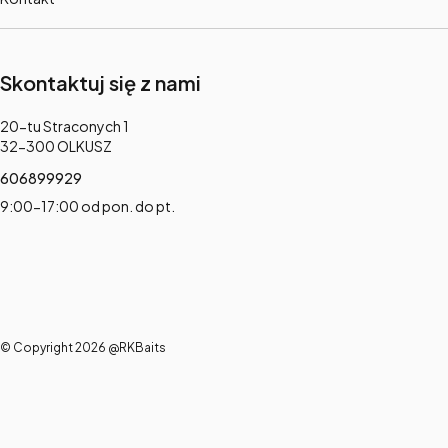
Skontaktuj się z nami
Adres:
20-tu Straconych 1
32-300 OLKUSZ
606899929
9:00-17:00 od pon. do pt.
© Copyright 2026 @RKBaits