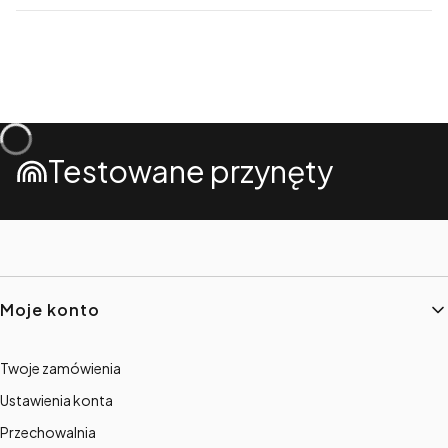
Testowane przynęty
Linki w stopce
Moje konto
Twoje zamówienia
Ustawienia konta
Przechowalnia