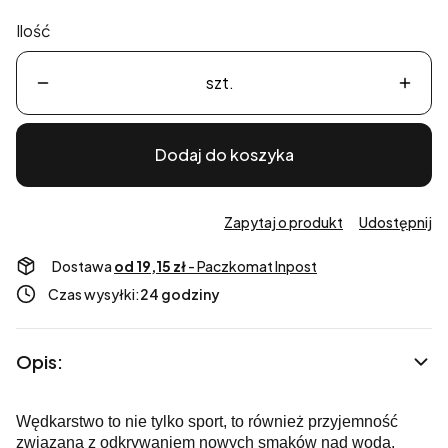
Ilość
szt.
Dodaj do koszyka
Zapytaj o produkt
Udostępnij
Dostawa
od 19,15 zł
- Paczkomat Inpost
Czas wysyłki:
24 godziny
Opis:
Wędkarstwo to nie tylko sport, to również przyjemność
związana z odkrywaniem nowych smaków nad wodą.