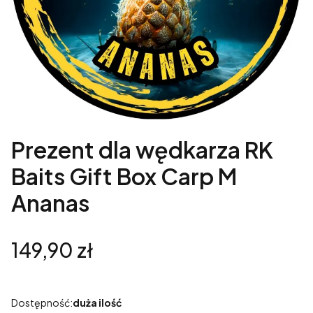
Prezent dla wędkarza RK
Baits Gift Box Carp M
Ananas
Cena
149,90 zł
Dostępność:
duża ilość