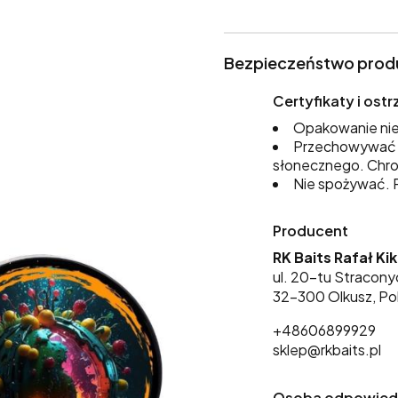
Bezpieczeństwo prod
Certyfikaty i os
Opakowanie nie
Przechowywać w
słonecznego. Chro
Nie spożywać. P
Producent
RK Baits Rafał Ki
ul. 20-tu Stracony
32-300 Olkusz, Po
+48606899929
sklep@rkbaits.pl
Osoba odpowiedzi