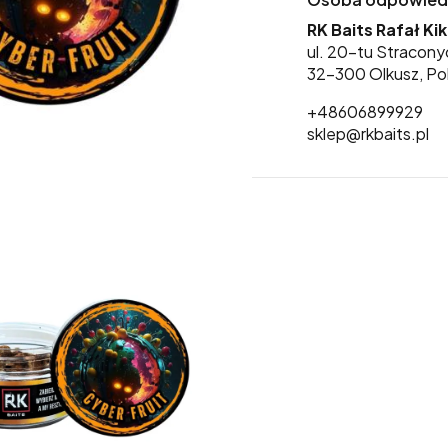
RK Baits Rafał Ki
ul. 20-tu Stracony
32-300 Olkusz, Po
+48606899929
sklep@rkbaits.pl