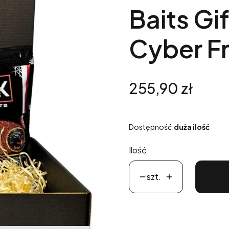
Baits Gi
Cyber Fr
Cena
255,90 zł
Dostępność:
duża ilość
Ilość
szt.