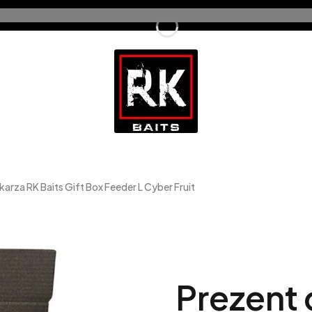
arza RK Baits Gift Box Feeder L Cyber Fruit
Prezent 