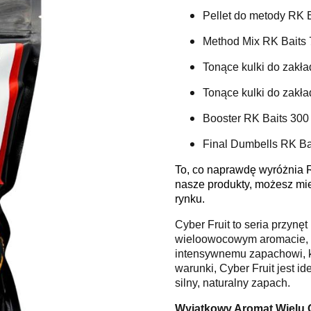
Pellet do metody RK B
Method Mix RK Baits 
Tonące kulki do zakł
Tonące kulki do zakł
Booster RK Baits 300
Final Dumbells RK Ba
To, co naprawdę wyróżnia 
nasze produkty, możesz mi
rynku.
Cyber Fruit to seria przynę
wieloowocowym aromacie, s
intensywnemu zapachowi, kt
warunki, Cyber Fruit jest i
silny, naturalny zapach.
Wyjątkowy Aromat Wielu