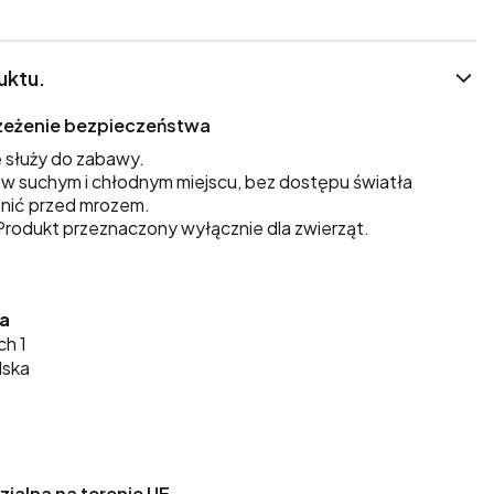
uktu.
trzeżenie bezpieczeństwa
 służy do zabawy.
 suchym i chłodnym miejscu, bez dostępu światła
nić przed mrozem.
rodukt przeznaczony wyłącznie dla zwierząt.
ka
ch 1
lska
alna na terenie UE