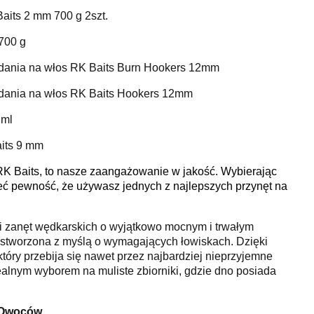
aits 2 mm 700 g 2szt.
700 g
adania na włos RK Baits Burn Hookers 12mm
adania na włos RK Baits Hookers 12mm
 ml
its 9 mm
RK Baits, to nasze zaangażowanie w jakość. Wybierając
eć pewność, że używasz jednych z najlepszych przynęt na
t i zanęt wędkarskich o wyjątkowo mocnym i trwałym
tworzona z myślą o wymagających łowiskach. Dzięki
óry przebija się nawet przez najbardziej nieprzyjemne
dealnym wyborem na muliste zbiorniki, gdzie dno posiada
 Owoców