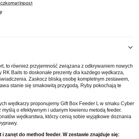
aczkomat Inpost
y
ort, to również przyjemność związana z odkrywaniem nowych
RK Baits to doskonałe prezenty dla każdego wędkarza,
świadczenia. Zaskocz bliską osobę kompletnym zestawem,
rawa stanie się smakowitą przygodą. Ryby pokochają te
ych wędkarzy proponujemy Gift Box Feeder L w smaku Cyber
 z myślą o efektywnym i udanym łowieniu metodą feeder.
jonatów wędkarstwa, którzy cenią sobie wyjątkowe doznania
wyprawy.
i zanęt do method feeder. W zestawie znajduje się: