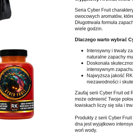
Seria Cyber Fruit charakte
owocowych aromatów, które 
Długotrwała formuła zapach
wiele godzin.
Dlaczego warto wybrać Cy
Intensywny i trwały z
naturalne zapachy mu
Doskonała skuteczność
intensywnym zapachu 
Najwyższa jakość RK 
niezawodności i skute
Zaufaj serii Cyber Fruit od
może odmienić Twoje połowy
łowiskach liczy się siła i tr
Produkty z serii Cyber Frui
dna jest wyjątkowo intensy
woń wody.