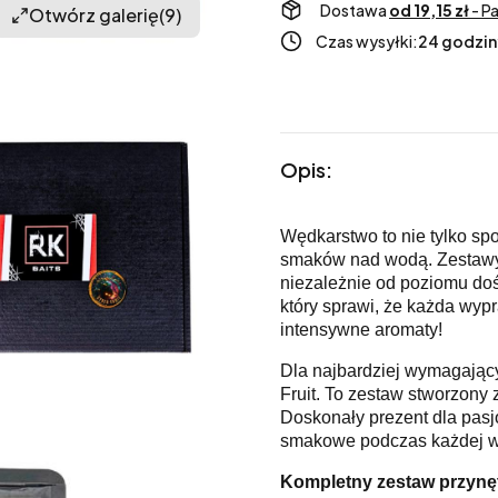
Dostawa
od 19,15 zł
- P
Otwórz galerię
(9)
Czas wysyłki:
24 godzin
Opis:
Wędkarstwo to nie tylko sp
smaków nad wodą. Zestawy 
niezależnie od poziomu do
który sprawi, że każda wyp
intensywne aromaty!
Dla najbardziej wymagając
Fruit. To zestaw stworzony
Doskonały prezent dla pas
smakowe podczas każdej 
Kompletny zestaw przynęt 