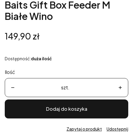
Baits Gift Box Feeder M
Białe Wino
Cena
149,90 zł
Dostępność:
duża ilość
Ilość
szt.
Dodaj do koszyka
Zapytaj o produkt
Udostępnij