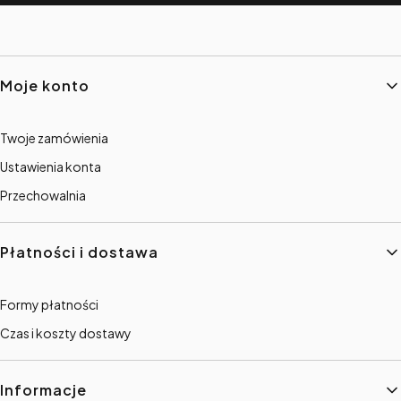
Linki w stopce
Moje konto
Twoje zamówienia
Ustawienia konta
Przechowalnia
Płatności i dostawa
Formy płatności
Czas i koszty dostawy
Informacje