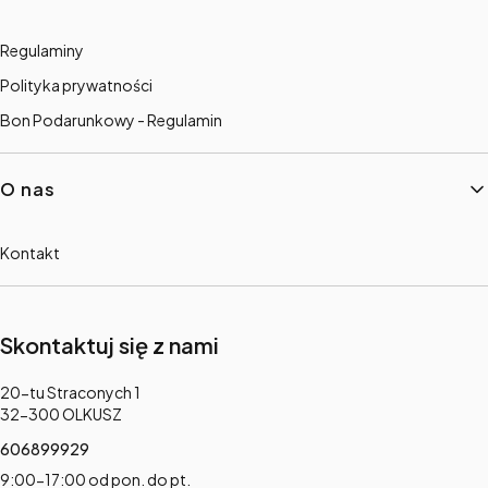
Regulaminy
Polityka prywatności
Bon Podarunkowy - Regulamin
O nas
Kontakt
Skontaktuj się z nami
Adres:
20-tu Straconych 1
32-300 OLKUSZ
606899929
9:00-17:00 od pon. do pt.