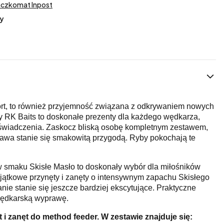
aczkomat Inpost
y
ort, to również przyjemność związana z odkrywaniem nowych
RK Baits to doskonałe prezenty dla każdego wędkarza,
świadczenia. Zaskocz bliską osobę kompletnym zestawem,
rawa stanie się smakowitą przygodą. Ryby pokochają te
w smaku Skisłe Masło to doskonały wybór dla miłośników
jątkowe przynęty i zanęty o intensywnym zapachu Skisłego
ie stanie się jeszcze bardziej ekscytujące. Praktyczne
wędkarską wyprawę.
i zanęt do method feeder. W zestawie znajduje się: