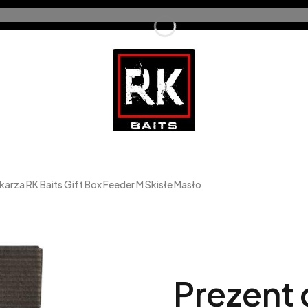
arza RK Baits Gift Box Feeder M Skisłe Masło
Prezent 