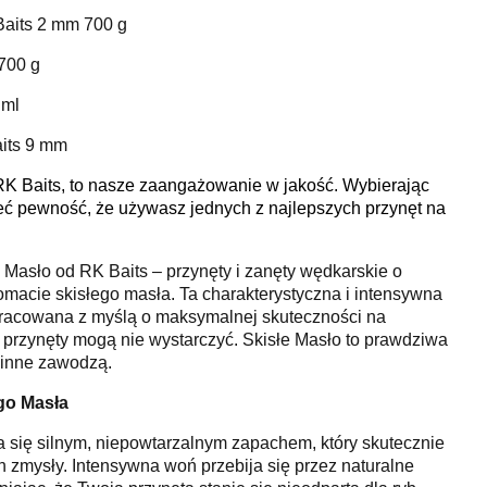
Baits 2 mm 700 g
700 g
 ml
its 9 mm
RK Baits, to nasze zaangażowanie w jakość. Wybierając
eć pewność, że używasz jednych z najlepszych przynęt na
 Masło od RK Baits – przynęty i zanęty wędkarskie o
acie skisłego masła. Ta charakterystyczna i intensywna
racowana z myślą o maksymalnej skuteczności na
e przynęty mogą nie wystarczyć. Skisłe Masło to prawdziwa
e inne zawodzą.
go Masła
a się silnym, niepowtarzalnym zapachem, który skutecznie
h zmysły. Intensywna woń przebija się przez naturalne