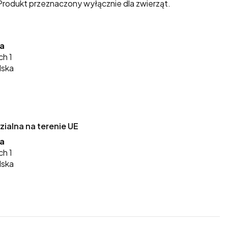
rodukt przeznaczony wyłącznie dla zwierząt.
ka
ch 1
lska
alna na terenie UE
ka
ch 1
lska