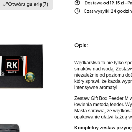
Dostawa
od 19,15 zł
- P
Otwórz galerię
(7)
Czas wysyłki:
24 godzin
Opis:
Wędkarstwo to nie tylko sp
smaków nad wodą. Zestawy 
niezależnie od poziomu do
który sprawi, że każda wyp
intensywne aromaty!
Zestaw Gift Box Feeder M 
łowienia metodą feeder. Wy
Masła sprawią, że wędkowan
opakowanie ułatwi każdą 
Kompletny zestaw przynęt 