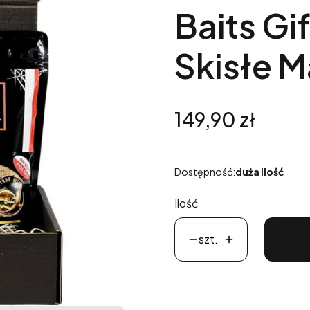
Baits Gi
Skisłe M
Cena
149,90 zł
Dostępność:
duża ilość
Ilość
szt.