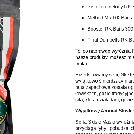
Pellet do metody RK 
Method Mix RK Baits 
Booster RK Baits 300
Final Dumbells RK Ba
To, co naprawdę wyróżnia 
nasze produkty, możesz mi
rynku.
Przedstawiamy serię Skisłe
wyjątkowo śmierdzącym arom
nuta zapachowa została op
łowiskach, gdzie tradycyjn
siła, która działa tam, gdzi
Wyjątkowy Aromat Skisłe
Seria Skisłe Masło wyróżni
przyciąga ryby i pobudza ic