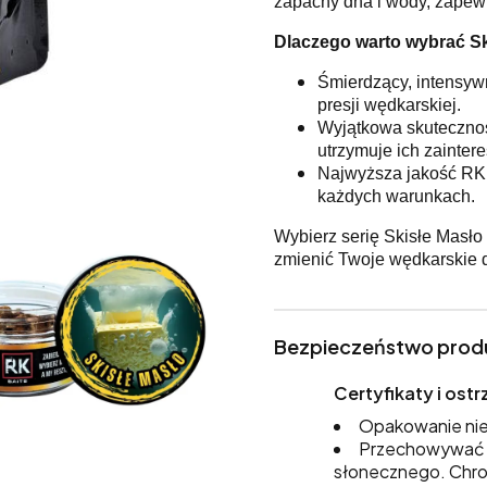
zapachy dna i wody, zapewni
Dlaczego warto wybrać Sk
Śmierdzący, intensywn
presji wędkarskiej.
Wyjątkowa skuteczność
utrzymuje ich zainter
Najwyższa jakość RK 
każdych warunkach.
Wybierz serię Skisłe Masło
zmienić Twoje wędkarskie 
Bezpieczeństwo prod
Certyfikaty i os
Opakowanie nie
Przechowywać w
słonecznego. Chro