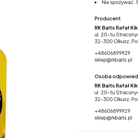
Nie spożywać. P
Producent
RK Baits Rafał Ki
ul. 20-tu Stracony
32-300 Olkusz, Po
+48606899929
sklep@rkbaits.pl
Osoba odpowiedzi
RK Baits Rafał Ki
ul. 20-tu Stracony
32-300 Olkusz, Po
+48606899929
sklep@rkbaits.pl