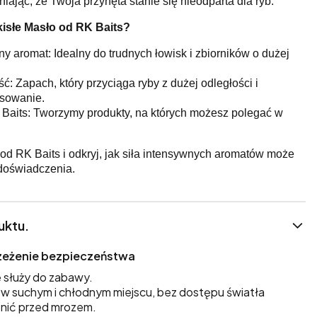
ając, że Twoja przynęta stanie się nieodparta dla ryb.
isłe Masło od RK Baits?
y aromat: Idealny do trudnych łowisk i zbiorników o dużej
: Zapach, który przyciąga ryby z dużej odległości i
esowanie.
Baits: Tworzymy produkty, na których możesz polegać w
 od RK Baits i odkryj, jak siła intensywnych aromatów może
doświadczenia.
uktu.
trzeżenie bezpieczeństwa
 służy do zabawy.
 suchym i chłodnym miejscu, bez dostępu światła
nić przed mrozem.