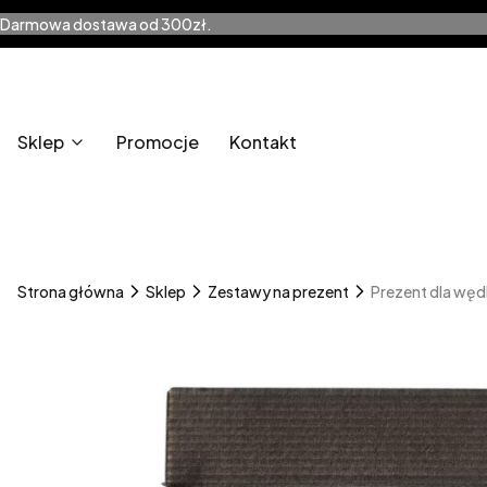
Darmowa dostawa od 300zł.
Sklep
Promocje
Kontakt
Strona główna
Sklep
Zestawy na prezent
Prezent dla wędk