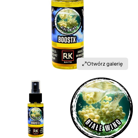
Otwórz galerię