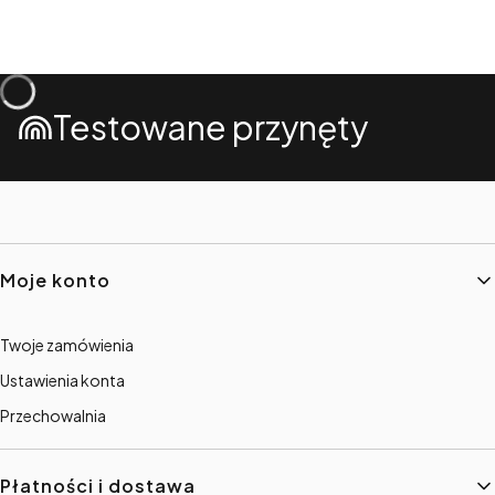
Testowane przynęty
Linki w stopce
Moje konto
Twoje zamówienia
Ustawienia konta
Przechowalnia
Płatności i dostawa