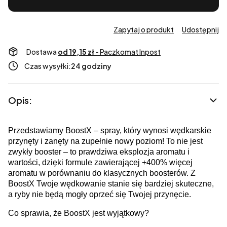
Zapytaj o produkt
Udostępnij
Dostawa
od 19,15 zł
- Paczkomat Inpost
Czas wysyłki:
24 godziny
Opis:
Przedstawiamy BoostX – spray, który wynosi wędkarskie
przynęty i zanęty na zupełnie nowy poziom! To nie jest
zwykły booster – to prawdziwa eksplozja aromatu i
wartości, dzięki formule zawierającej +400% więcej
aromatu w porównaniu do klasycznych boosterów. Z
BoostX Twoje wędkowanie stanie się bardziej skuteczne,
a ryby nie będą mogły oprzeć się Twojej przynęcie.
Co sprawia, że BoostX jest wyjątkowy?