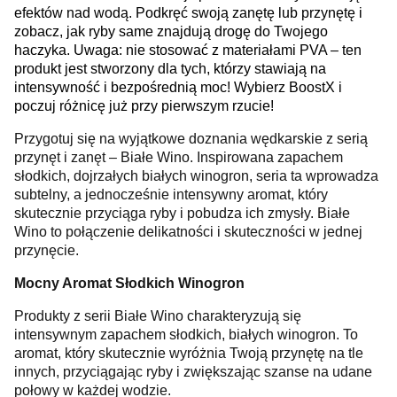
efektów nad wodą. Podkręć swoją zanętę lub przynętę i
zobacz, jak ryby same znajdują drogę do Twojego
haczyka. Uwaga: nie stosować z materiałami PVA – ten
produkt jest stworzony dla tych, którzy stawiają na
intensywność i bezpośrednią moc! Wybierz BoostX i
poczuj różnicę już przy pierwszym rzucie!
Przygotuj się na wyjątkowe doznania wędkarskie z serią
przynęt i zanęt – Białe Wino. Inspirowana zapachem
słodkich, dojrzałych białych winogron, seria ta wprowadza
subtelny, a jednocześnie intensywny aromat, który
skutecznie przyciąga ryby i pobudza ich zmysły. Białe
Wino to połączenie delikatności i skuteczności w jednej
przynęcie.
Mocny Aromat Słodkich Winogron
Produkty z serii Białe Wino charakteryzują się
intensywnym zapachem słodkich, białych winogron. To
aromat, który skutecznie wyróżnia Twoją przynętę na tle
innych, przyciągając ryby i zwiększając szanse na udane
połowy w każdej wodzie.