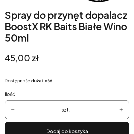
Spray do przynęt dopalacz
BoostX RK Baits Białe Wino
50ml
Cena
45,00 zł
Dostępność:
duża ilość
Ilość
szt.
Dodaj do koszyka