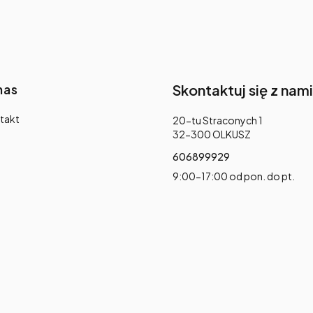
nas
Skontaktuj się z nami
takt
Adres:
20-tu Straconych 1
32-300 OLKUSZ
606899929
9:00-17:00 od pon. do pt.