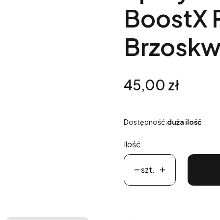
BoostX 
Brzoskwi
Cena
45,00 zł
Dostępność:
duża ilość
Ilość
szt.