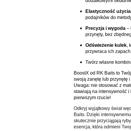
dodatkowymi składnik
Elastyczność użycia
podajników do metody
Precyzja i wygoda
–
przynęty, bez zbędne
Odświeżenie kulek
, 
przywraca ich zapach
Twórz własne kombina
BoostX od RK Baits to Twó
swoją zanętę lub przynętę 
Uwaga: nie stosować z mater
stawiają na intensywność i
pierwszym rzucie!
Odkryj wyjątkowy świat węd
Baits. Dzięki intensywnemu
skutecznie przyciągają ry
esencja, która odmieni Two