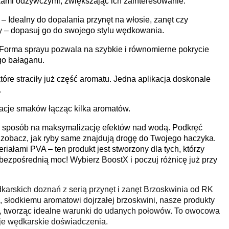
ami odżywczymi, zwiększając ich zainteresowanie.
– Idealny do dopalania przynęt na włosie, zanęt czy
 – dopasuj go do swojego stylu wędkowania.
 Forma sprayu pozwala na szybkie i równomierne pokrycie
go bałaganu.
które straciły już część aromatu. Jedna aplikacja doskonale
.
cje smaków łącząc kilka aromatów.
j sposób na maksymalizację efektów nad wodą. Podkręć
i zobacz, jak ryby same znajdują drogę do Twojego haczyka.
iałami PVA – ten produkt jest stworzony dla tych, którzy
 bezpośrednią moc! Wybierz BoostX i poczuj różnicę już przy
karskich doznań z serią przynęt i zanęt Brzoskwinia od RK
, słodkiemu aromatowi dojrzałej brzoskwini, nasze produkty
by, tworząc idealne warunki do udanych połowów. To owocowa
je wędkarskie doświadczenia.