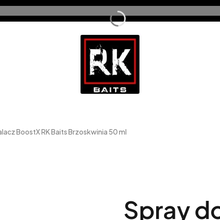
lacz BoostX RK Baits Brzoskwinia 50 ml
Spray d