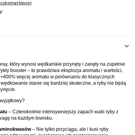
aczkomat Inpost
y
ay, który wynosi wędkarskie przynęty i zanęty na zupełnie
ykły booster – to prawdziwa eksplozja aromatu i wartości,
ej +400% więcej aromatu w porównaniu do klasycznych
wędkowanie stanie się bardziej skuteczne, a ryby nie będą
zynęcie.
 wyjątkowy?
atu
– Czterokrotnie intensywniejszy zapach wabi ryby z
ewagę na każdym łowisku.
 aminokwasów
– Nie tylko przyciąga, ale i kusi ryby