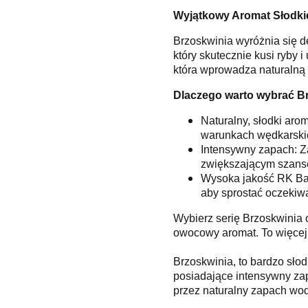
Wyjątkowy Aromat Słodkie
Brzoskwinia wyróżnia się
który skutecznie kusi ryby i
która wprowadza naturalną 
Dlaczego warto wybrać B
Naturalny, słodki aro
warunkach wędkarski
Intensywny zapach: Z
zwiększającym szans
Wysoka jakość RK Bait
aby sprostać oczekiw
Wybierz serię Brzoskwinia o
owocowy aromat. To więcej 
Brzoskwinia, to bardzo sło
posiadające intensywny zap
przez naturalny zapach wod