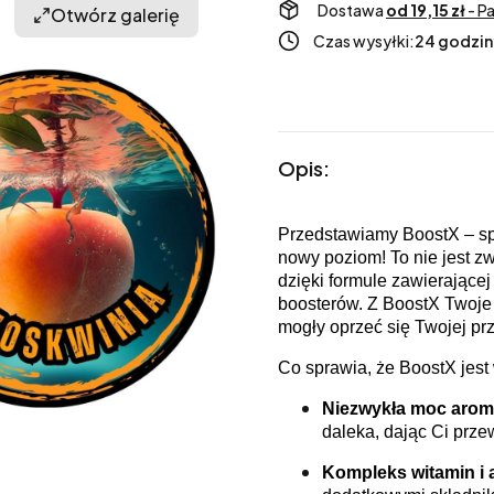
Dostawa
od 19,15 zł
- P
Otwórz galerię
Czas wysyłki:
24 godzin
Opis:
Przedstawiamy BoostX – spr
nowy poziom! To nie jest zw
dzięki formule zawierając
boosterów. Z BoostX Twoje 
mogły oprzeć się Twojej pr
Co sprawia, że BoostX jest
Niezwykła moc arom
daleka, dając Ci prz
Kompleks witamin i