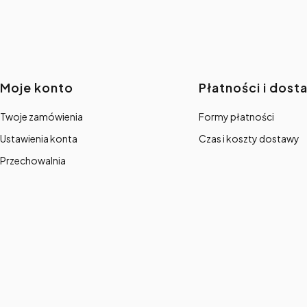
Linki w stopce
Moje konto
Płatności i dost
Twoje zamówienia
Formy płatności
Ustawienia konta
Czas i koszty dostawy
Przechowalnia