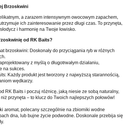
j Brzoskwini
 delikatnym, a zarazem intensywnym owocowym zapachem,
 utrzymuje ich zainteresowanie przez długi czas. To przynęta,
słodycz i harmonię na Twoje łowisko.
rzoskwinię od RK Baits?
mat brzoskwini: Doskonały do przyciągania ryb w różnych
ch.
aprojektowany z myślą o długotrwałym działaniu,
e na sukces.
s: Każdy produkt jest tworzony z najwyższą starannością,
aniom wędkarzy.
d RK Baits i poczuj różnicę, jaką niesie ze sobą naturalny,
niż przynęta – to klucz do Twoich najlepszych połowów!
dki aromat, polecany szczególnie na zbiorniki wodne
ach dna, lub bujne życie podwodne. Doskonale przebija się
y.