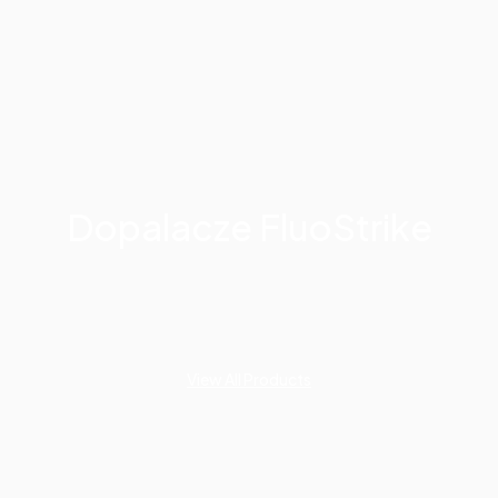
Dopalacze FluoStrike
View All Products