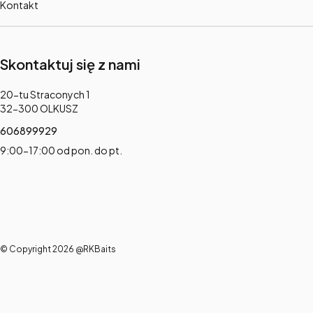
Kontakt
Skontaktuj się z nami
Adres:
20-tu Straconych 1
32-300 OLKUSZ
606899929
9:00-17:00 od pon. do pt.
© Copyright 2026 @RKBaits