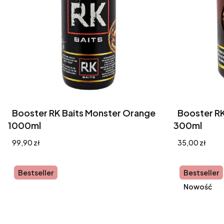
Booster RK Baits Monster Orange
Booster RK
1000ml
300ml
Cena
Cena
99,90 zł
35,00 zł
Bestseller
Bestseller
Nowość