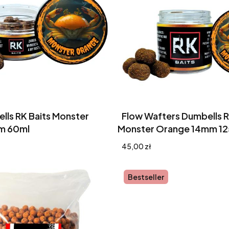
ells RK Baits Monster
Flow Wafters Dumbells R
m 60ml
Monster Orange 14mm 12
Cena
45,00 zł
Bestseller