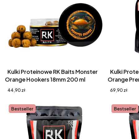
Kulki Proteinowe RK Baits Monster
Kulki Prot
Orange Hookers 18mm 200 ml
Orange Pre
Cena
Cena
44,90 zł
69,90 zł
Bestseller
Bestseller