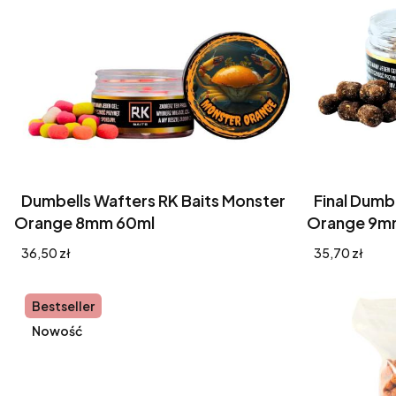
Dumbells Wafters RK Baits Monster
Final Dumb
Orange 8mm 60ml
Orange 9m
Cena
Cena
36,50 zł
35,70 zł
Bestseller
Nowość