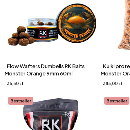
Flow Wafters Dumbells RK Baits
Kulki prot
Monster Orange 9mm 60ml
Monster O
Cena
Cena
36,50 zł
385,00 zł
Bestseller
Bestseller