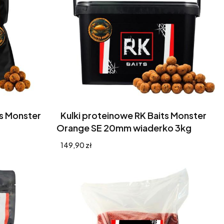
ts Monster
Kulki proteinowe RK Baits Monster
Orange SE 20mm wiaderko 3kg
Cena
149,90 zł