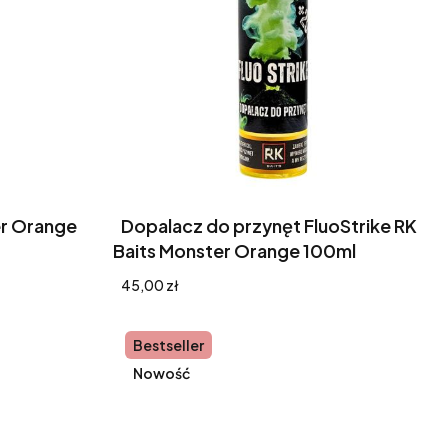
er Orange
Dopalacz do przynęt FluoStrike RK
Baits Monster Orange 100ml
Cena
45,00 zł
Bestseller
Nowość