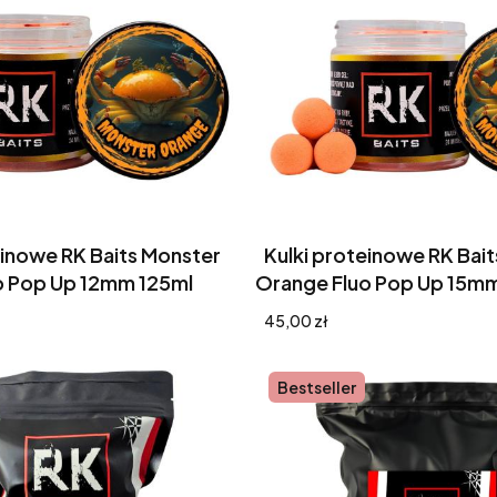
einowe RK Baits Monster
Kulki proteinowe RK Bai
o Pop Up 12mm 125ml
Orange Fluo Pop Up 15m
Cena
45,00 zł
Bestseller