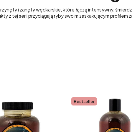
zynęty i zanęty wędkarskie, które łączą intensywny, śmierd
ty z tej serii przyciągają ryby swoim zaskakującym profile
Bestseller