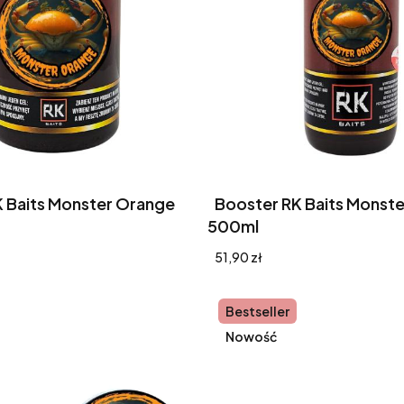
 Baits Monster Orange
Booster RK Baits Monst
500ml
Cena
51,90 zł
Bestseller
Nowość