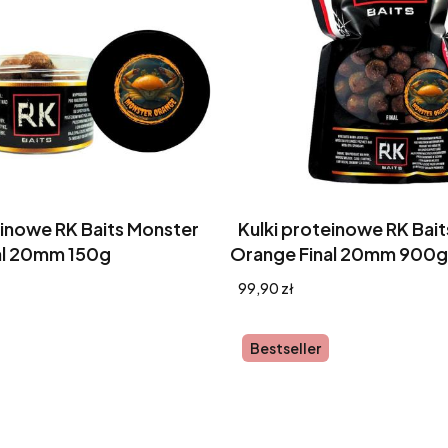
einowe RK Baits Monster
Kulki proteinowe RK Bai
al 20mm 150g
Orange Final 20mm 900g
Cena
99,90 zł
Bestseller