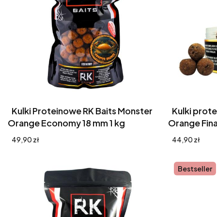
Kulki Proteinowe RK Baits Monster
Kulki prot
Orange Economy 18 mm 1 kg
Orange Fin
Cena
Cena
49,90 zł
44,90 zł
Bestseller