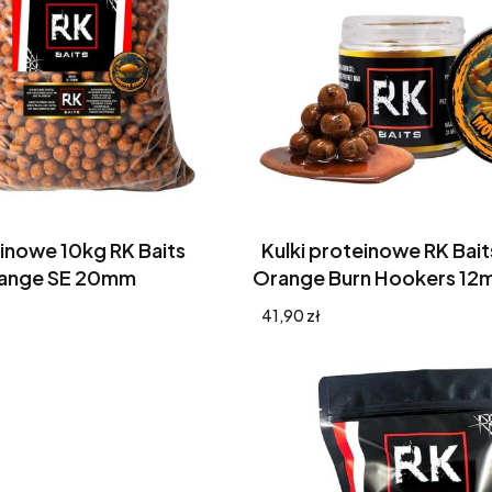
einowe 10kg RK Baits
Kulki proteinowe RK Bai
range SE 20mm
Orange Burn Hookers 12
Cena
41,90 zł