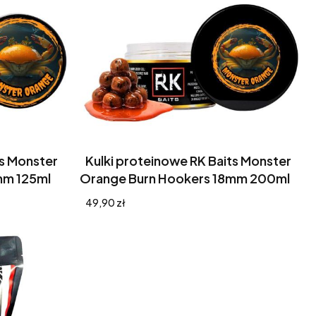
ts Monster
Kulki proteinowe RK Baits Monster
mm 125ml
Orange Burn Hookers 18mm 200ml
Cena
49,90 zł