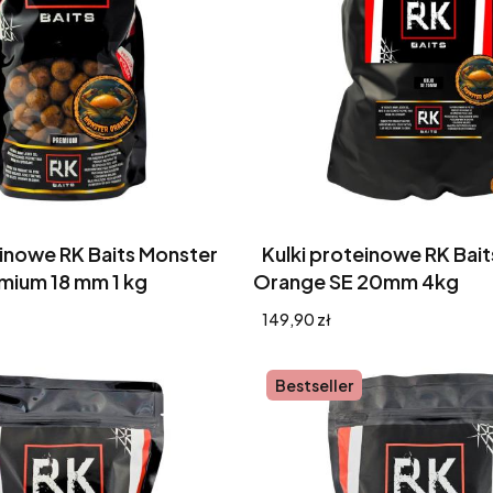
einowe RK Baits Monster
Kulki proteinowe RK Bai
mium 18 mm 1 kg
Orange SE 20mm 4kg
Cena
149,90 zł
Bestseller