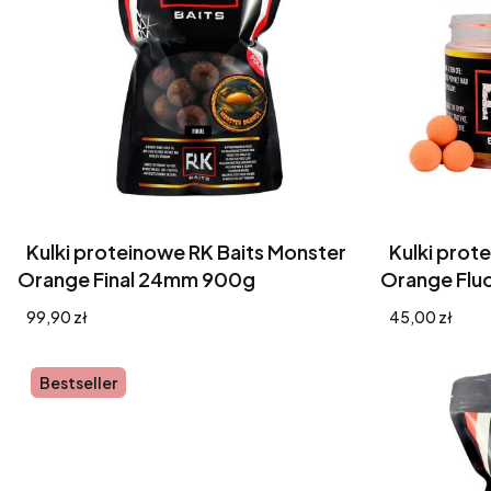
Kulki proteinowe RK Baits Monster
Kulki prot
Orange Final 24mm 900g
Orange Flu
Cena
Cena
99,90 zł
45,00 zł
Bestseller