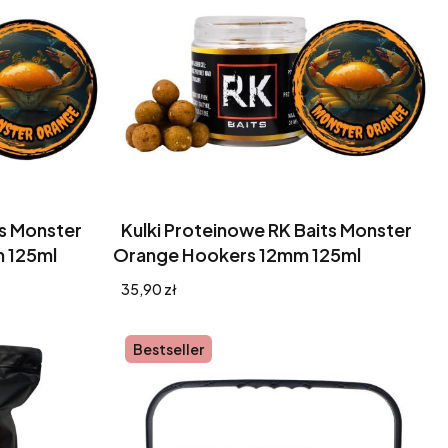
ts Monster
Kulki Proteinowe RK Baits Monster
m 125ml
Orange Hookers 12mm 125ml
Cena
35,90 zł
Bestseller