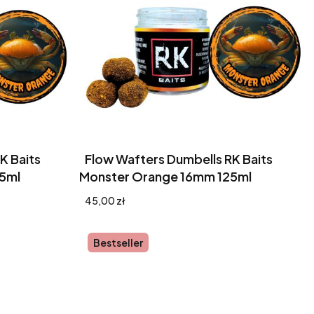
K Baits
Flow Wafters Dumbells RK Baits
5ml
Monster Orange 16mm 125ml
Cena
45,00 zł
Bestseller