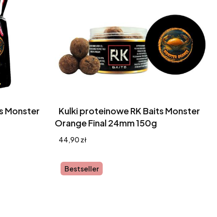
ts Monster
Kulki proteinowe RK Baits Monster
Orange Final 24mm 150g
Cena
44,90 zł
Bestseller