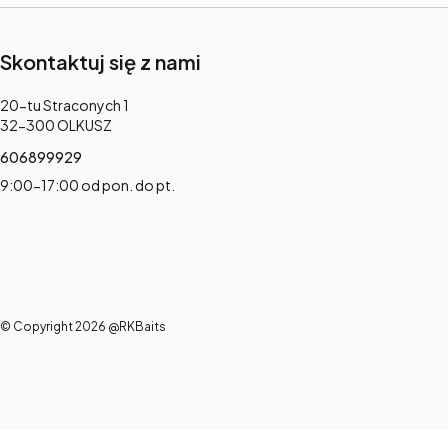
Skontaktuj się z nami
Adres:
20-tu Straconych 1
32-300 OLKUSZ
606899929
9:00-17:00 od pon. do pt.
© Copyright 2026 @RKBaits