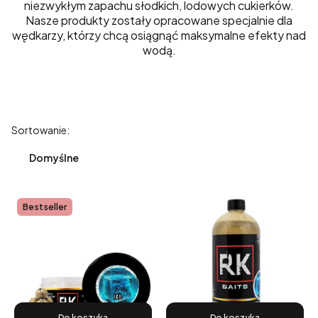
niezwykłym zapachu słodkich, lodowych cukierków.
Nasze produkty zostały opracowane specjalnie dla
wędkarzy, którzy chcą osiągnąć maksymalne efekty nad
wodą.
Lista produktów
Sortowanie:
Domyślne
Bestseller
Do koszyka
Do koszyka