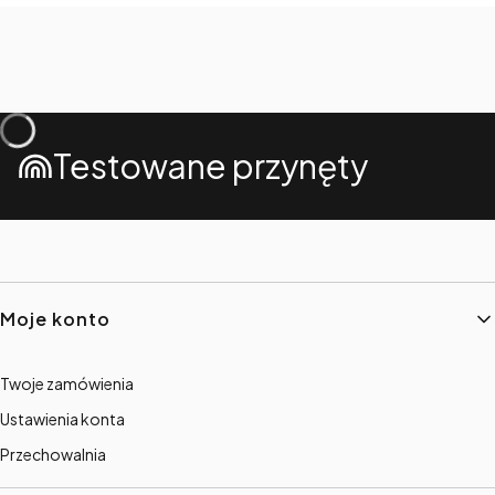
Testowane przynęty
Linki w stopce
Moje konto
Twoje zamówienia
Ustawienia konta
Przechowalnia