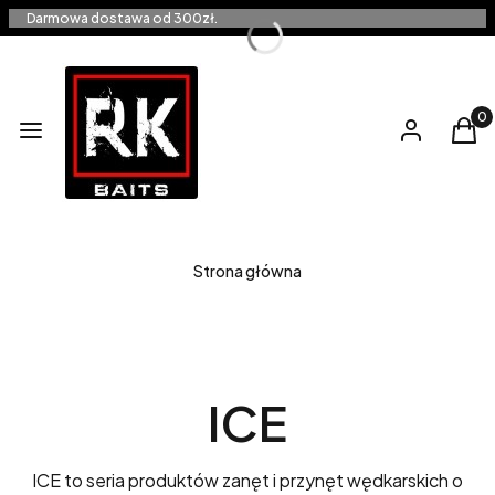
Darmowa dostawa od 300zł.
Produ
Menu
Zaloguj się
Kos
Strona główna
ICE
ICE to seria produktów zanęt i przynęt wędkarskich o