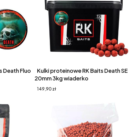
s Death Fluo
Kulki proteinowe RK Baits Death SE
20mm 3kg wiaderko
Cena
149,90 zł