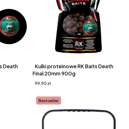
ts Death
Kulki proteinowe RK Baits Death
Final 20mm 900g
Cena
99,90 zł
Bestseller