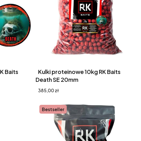
K Baits
Kulki proteinowe 10kg RK Baits
Death SE 20mm
Cena
385,00 zł
Bestseller