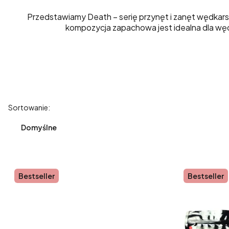
Przedstawiamy Death – serię przynęt i zanęt wędkarsk
kompozycja zapachowa jest idealna dla węd
Lista produktów
Sortowanie:
Domyślne
Bestseller
Bestseller