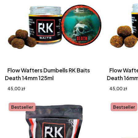
Flow Wafters Dumbells RK Baits
Flow Wafte
Death 14mm 125ml
Death 16mm
Cena
Cena
45,00 zł
45,00 zł
Bestseller
Bestseller