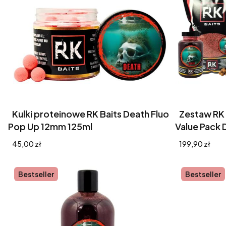
Kulki proteinowe RK Baits Death Fluo
Zestaw RK
Pop Up 12mm 125ml
Value Pack 
Cena
Cena
45,00 zł
199,90 zł
Bestseller
Bestseller