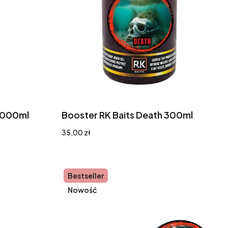
 1000ml
Booster RK Baits Death 300ml
Cena
35,00 zł
Bestseller
Nowość