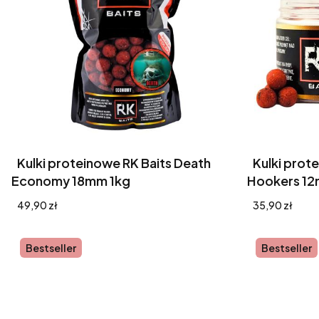
Kulki proteinowe RK Baits Death
Kulki prot
Economy 18mm 1kg
Hookers 12
Cena
Cena
49,90 zł
35,90 zł
Bestseller
Bestseller