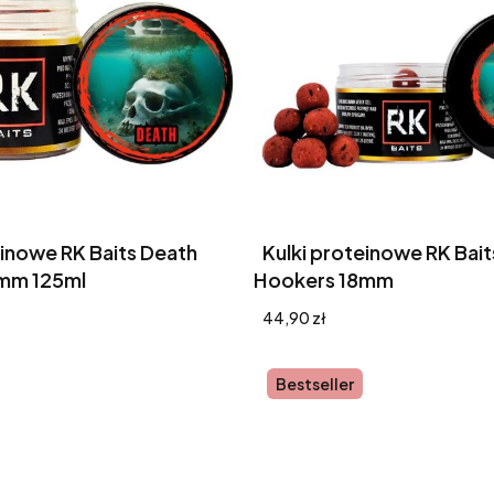
einowe RK Baits Death
Kulki proteinowe RK Bai
mm 125ml
Hookers 18mm
Cena
44,90 zł
Bestseller