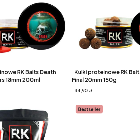
einowe RK Baits Death
Kulki proteinowe RK Bai
rs 18mm 200ml
Final 20mm 150g
Cena
44,90 zł
Bestseller