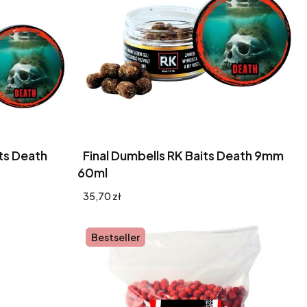
ts Death
Final Dumbells RK Baits Death 9mm
60ml
Cena
35,70 zł
Bestseller