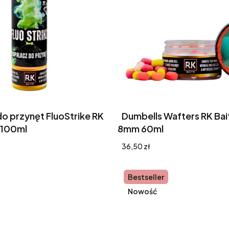
o przynęt FluoStrike RK
Dumbells Wafters RK Bai
 100ml
8mm 60ml
Cena
36,50 zł
Bestseller
Nowość