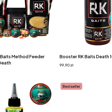
 Baits Method Feeder
Booster RK Baits Death
Death
Cena
99,90 zł
Bestseller