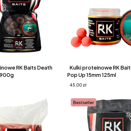
einowe RK Baits Death
Kulki proteinowe RK Bait
 900g
Pop Up 15mm 125ml
Cena
45,00 zł
Bestseller