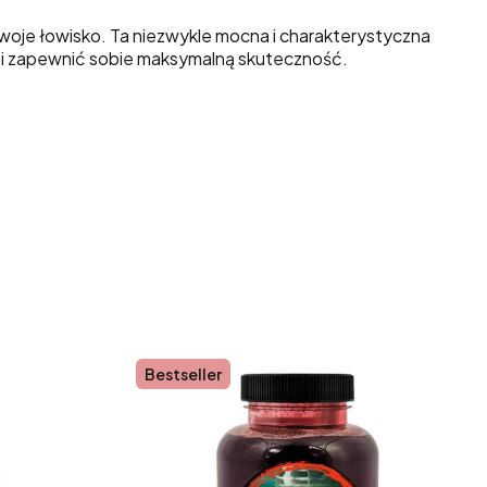
Twoje łowisko. Ta niezwykle mocna i charakterystyczna
e i zapewnić sobie maksymalną skuteczność.
Bestseller