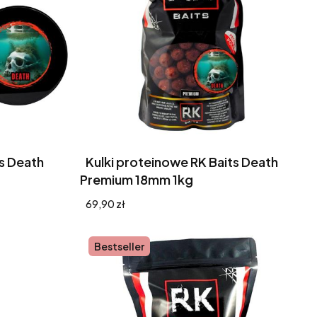
ts Death
Kulki proteinowe RK Baits Death
Premium 18mm 1kg
Cena
69,90 zł
Bestseller