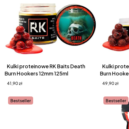
Kulki proteinowe RK Baits Death
Kulki prot
Burn Hookers 12mm 125ml
Burn Hooke
Cena
Cena
41,90 zł
49,90 zł
Bestseller
Bestseller