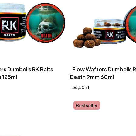
rs Dumbells RK Baits
Flow Wafters Dumbells R
 125ml
Death 9mm 60ml
Cena
36,50 zł
Bestseller