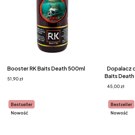
Booster RK Baits Death 500ml
Dopalacz d
Baits Death
Cena
51,90 zł
Cena
45,00 zł
Bestseller
Bestseller
Nowość
Nowość