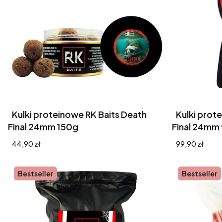
Kulki proteinowe RK Baits Death
Kulki prot
Final 24mm 150g
Final 24mm
Cena
Cena
44,90 zł
99,90 zł
Bestseller
Bestseller