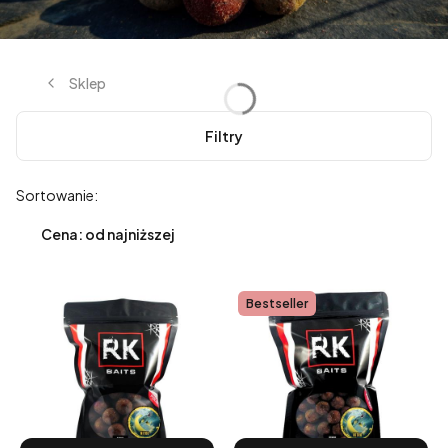
Sklep
Filtry
Lista produktów
Sortowanie:
Cena: od najniższej
Bestseller