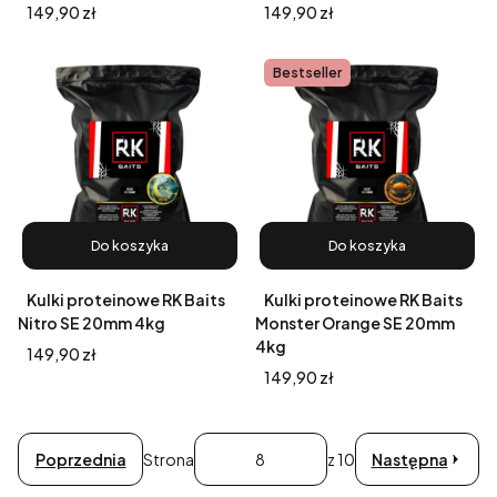
Cena
Cena
149,90 zł
149,90 zł
Bestseller
Do koszyka
Do koszyka
Kulki proteinowe RK Baits
Kulki proteinowe RK Baits
Nitro SE 20mm 4kg
Monster Orange SE 20mm
4kg
Cena
149,90 zł
Cena
149,90 zł
Poprzednia
Strona
z 10
Następna