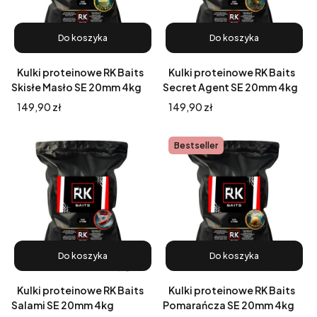
Do koszyka
Do koszyka
Kulki proteinowe RK Baits
Kulki proteinowe RK Baits
Skisłe Masło SE 20mm 4kg
Secret Agent SE 20mm 4kg
Cena
Cena
149,90 zł
149,90 zł
Bestseller
Do koszyka
Do koszyka
Kulki proteinowe RK Baits
Kulki proteinowe RK Baits
Salami SE 20mm 4kg
Pomarańcza SE 20mm 4kg