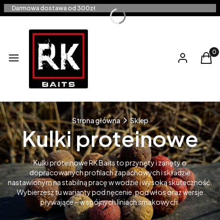
Darmowa dostawa od 300zł.
Produ
Menu
Zaloguj się
Kos
Strona główna
Sklep
Kulki proteinowe
Kulki proteinowe RK Baits to przynęty i zanęty o
dopracowanych profilach zapachowych i składzie
nastawionym na stabilną pracę w wodzie i wysoką skuteczność.
Wybierzesz tu warianty pod nęcenie, pod włos oraz wersje
pływające – w spójnych liniach smakowych.