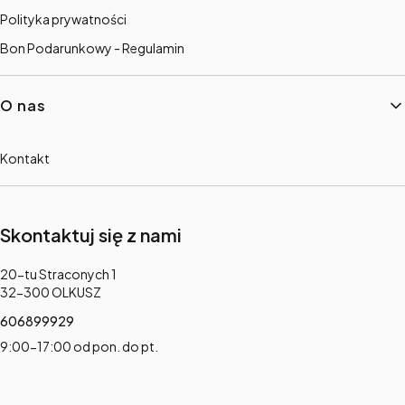
Polityka prywatności
Bon Podarunkowy - Regulamin
O nas
Kontakt
Skontaktuj się z nami
Adres:
20-tu Straconych 1
32-300 OLKUSZ
606899929
9:00-17:00 od pon. do pt.