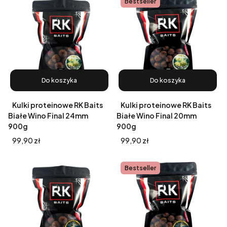
Bestseller
Do koszyka
Do koszyka
Kulki proteinowe RK Baits
Kulki proteinowe RK Baits
Białe Wino Final 24mm
Białe Wino Final 20mm
900g
900g
Cena
Cena
99,90 zł
99,90 zł
Bestseller