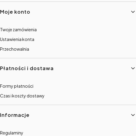
Linki w stopce
Moje konto
Twoje zamówienia
Ustawienia konta
Przechowalnia
Płatności i dostawa
Formy płatności
Czas i koszty dostawy
Informacje
Regulaminy