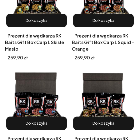
Do koszyka
Do koszyka
Prezent dla wędkarza RK
Prezent dla wędkarza RK
Baits Gift Box Carp L Skisłe
Baits Gift Box Carp L Squid -
Masło
Orange
Cena
Cena
259,90 zł
259,90 zł
Do koszyka
Do koszyka
Prezent dla wędkarza RK
Prezent dla wędkarza RK