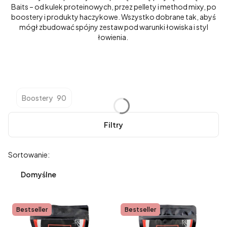
Baits – od kulek proteinowych, przez pellety i method mixy, po
boostery i produkty haczykowe. Wszystko dobrane tak, abyś
mógł zbudować spójny zestaw pod warunki łowiska i styl
łowienia.
Boostery
90
Filtry
Lista produktów
Sortowanie:
Domyślne
Bestseller
Bestseller