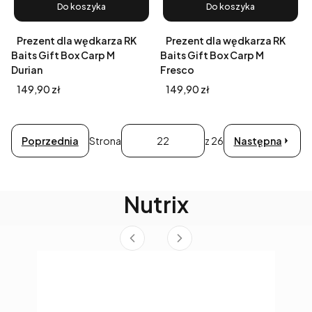
Do koszyka
Do koszyka
Prezent dla wędkarza RK
Prezent dla wędkarza RK
Baits Gift Box Carp M
Baits Gift Box Carp M
Durian
Fresco
Cena
Cena
149,90 zł
149,90 zł
Poprzednia
Strona
z 26
Następna
Nutrix