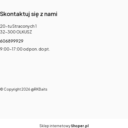
Skontaktuj się z nami
Adres:
20-tu Straconych 1
32-300 OLKUSZ
606899929
9:00-17:00 od pon. do pt.
© Copyright 2026 @RKBaits
Sklep internetowy
Shoper.pl